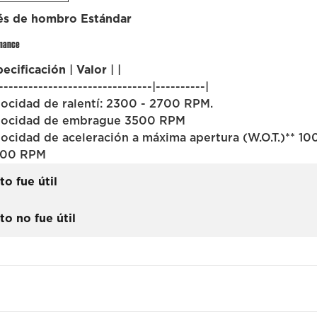
és de hombro
Estándar
mance
ecificación
|
Valor
| |
-------------------------------|----------|
locidad de ralentí: 2300 - 2700 RPM.
elocidad de embrague 3500 RPM
locidad de aceleración a máxima apertura (W.O.T.)** 1
1500 RPM
to fue útil
to no fue útil