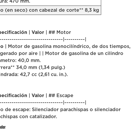
ura: 470 mm.
o (en seco) con cabezal de corte** 8,3 kg
ecificación
|
Valor
| ## Motor
-------------------------------|----------|
po
| Motor de gasolina monocilíndrico, de dos tiempos,
igerado por aire | | Motor de gasolina de un cilindro
ámetro: 40,0 mm.
rrera** 34,0 mm (1,34 pulg.)
lindrada: 42,7 cc (2,61 cu. in.).
ecificación
|
Valor
| ## Escape
-------------------------------|----------|
po de escape: Silenciador parachispas o silenciador
chispas con catalizador.
ador