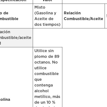
Mixto
o de
(Gasolina y
Relación
mbustible
Aceite de
Combustible/Aceite
dos tiempos)
ación
bustible/aceite
1
Utilice sin
plomo de 89
octanos. No
utilice
combustible
que
contenga
alcohol
metílico, más
olina
de un 10 %