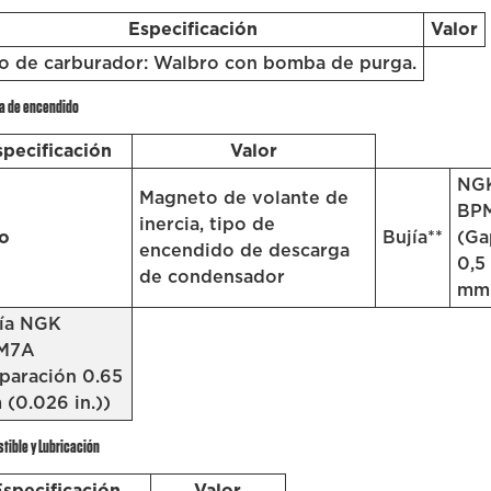
Especificación
Valor
o de carburador: Walbro con bomba de purga.
a de encendido
specificación
Valor
NG
Magneto de volante de
BP
inercia, tipo de
o
Bujía**
(Ga
encendido de descarga
0,5
de condensador
mm
ía NGK
M7A
paración 0.65
(0.026 in.))
ible y Lubricación
Especificación
Valor