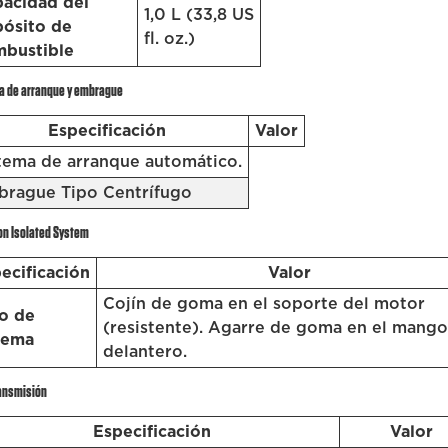
acidad del
1,0 L (33,8 US
ósito de
fl. oz.)
bustible
a de arranque y embrague
Especificación
Valor
tema de arranque automático.
rague Tipo Centrífugo
on Isolated System
ecificación
Valor
Cojín de goma en el soporte del motor
o de
(resistente). Agarre de goma en el mango
tema
delantero.
ransmisión
Especificación
Valor