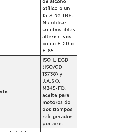
de alcohol
etílico o un
15 % de TBE.
No utilice
combustibles
alternativos
como E-20 o
E-85.
ISO-L-EGD
(ISO/CD
13738) y
J.A.S.O.
M345-FD,
ite
aceite para
motores de
dos tiempos
refrigerados
por aire.