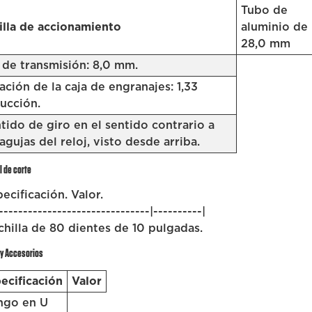
Tubo de
illa de accionamiento
aluminio de
28,0 mm
 de transmisión: 8,0 mm.
ación de la caja de engranajes: 1,33
ucción.
tido de giro en el sentido contrario a
 agujas del reloj, visto desde arriba.
 de corte
pecificación. Valor.
-------------------------------|----------|
chilla de 80 dientes de 10 pulgadas.
y Accesorios
ecificación
Valor
ngo en U