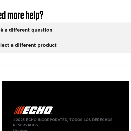
ed more help?
k a different question
lect a different product
©2025 ECHO INCORPORATED, TODOS LOS DERECHOS
RESERVADOS
Sitemap