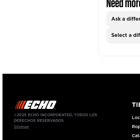
Need mor
Ask a diffe
Select a di
T
©2025 ECHO INCORPORATED, TODOS LOS
Loc
DERECHOS RESERVADOS
Ro
Sitemap
Cat