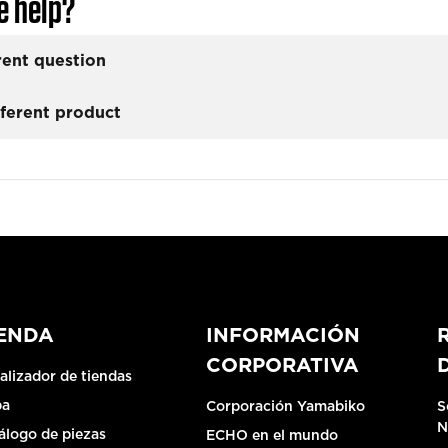
e help?
rent question
fferent product
IENDA
INFORMACIÓN
CORPORATIVA
alizador de tiendas
pa
Corporación Yamabiko
S
N
álogo de piezas
ECHO en el mundo