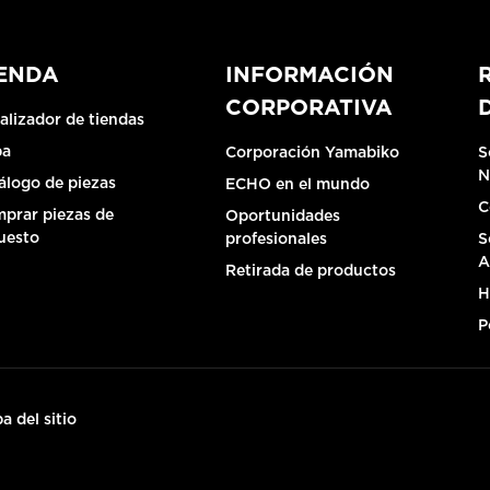
IENDA
INFORMACIÓN
CORPORATIVA
alizador de tiendas
pa
Corporación Yamabiko
S
N
álogo de piezas
ECHO en el mundo
C
prar piezas de
Oportunidades
uesto
profesionales
S
A
Retirada de productos
H
P
a del sitio