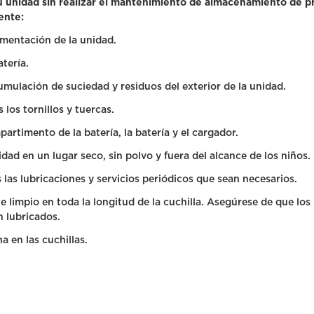
 unidad sin realizar el mantenimiento de almacenamiento de p
iente:
imentación de la unidad.
atería.
umulación de suciedad y residuos del exterior de la unidad.
 los tornillos y tuercas.
artimento de la batería, la batería y el cargador.
dad en un lugar seco, sin polvo y fuera del alcance de los niños.
 las lubricaciones y servicios periódicos que sean necesarios.
e limpio en toda la longitud de la cuchilla. Asegúrese de que los
n lubricados.
na en las cuchillas.