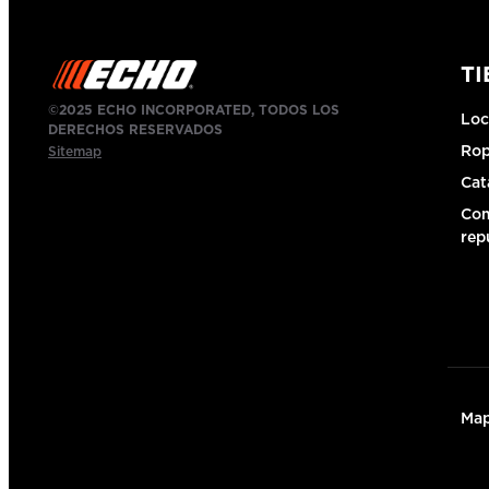
T
©2025 ECHO INCORPORATED, TODOS LOS
Loc
DERECHOS RESERVADOS
Ro
Sitemap
Cat
Com
rep
Map