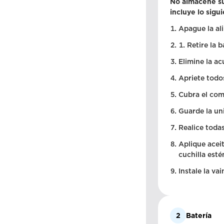
No almacene su
incluye lo sigu
Apague la al
Retire la b
Elimine la ac
Apriete todos
Cubra el comp
Guarde la uni
Realice todas
Aplique aceit
cuchilla esté
Instale la vai
2
Batería