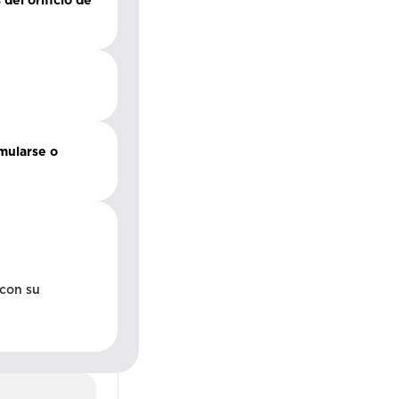
 del orificio de
mularse o
 con su