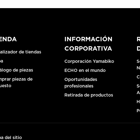
IENDA
INFORMACIÓN
CORPORATIVA
alizador de tiendas
pa
Corporación Yamabiko
S
N
álogo de piezas
ECHO en el mundo
C
prar piezas de
Oportunidades
uesto
profesionales
S
A
Retirada de productos
H
P
a del sitio