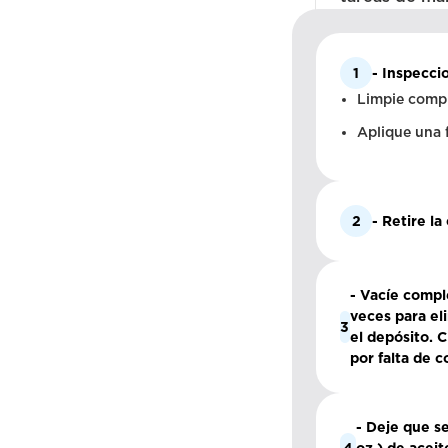
1
- Inspeccio
Limpie comple
Aplique una f
2
- Retire la
- Vacíe compl
veces para el
3
el depósito. 
por falta de 
- Deje que se