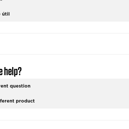
 útil
e help?
rent question
fferent product