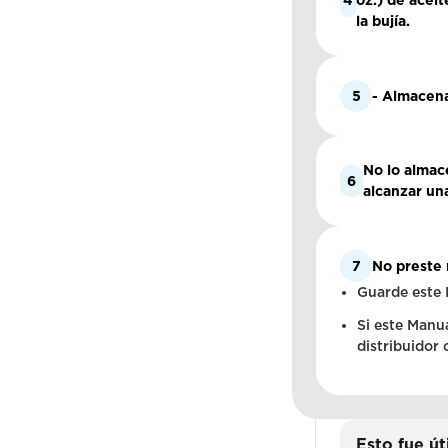
4
oz.) de aceit
la bujía.
5
- Almacena
No lo almac
6
alcanzar una
7
No preste 
Guarde este 
Si este Manua
distribuidor
Esto fue út