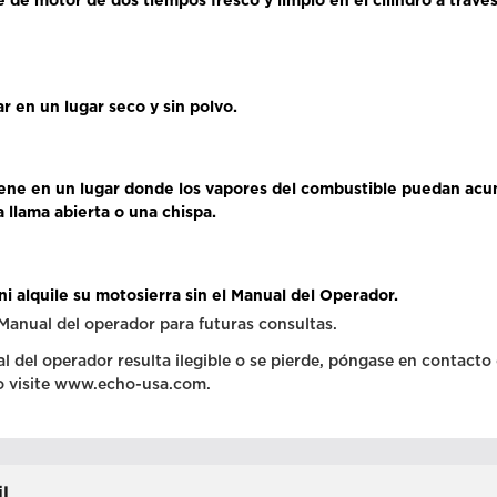
e de motor de dos tiempos fresco y limpio en el cilindro a través
r en un lugar seco y sin polvo.
ene en un lugar donde los vapores del combustible puedan acu
 llama abierta o una chispa.
ni alquile su motosierra sin el Manual del Operador.
Manual del operador para futuras consultas.
l del operador resulta ilegible o se pierde, póngase en contacto
 o visite www.echo-usa.com.
il