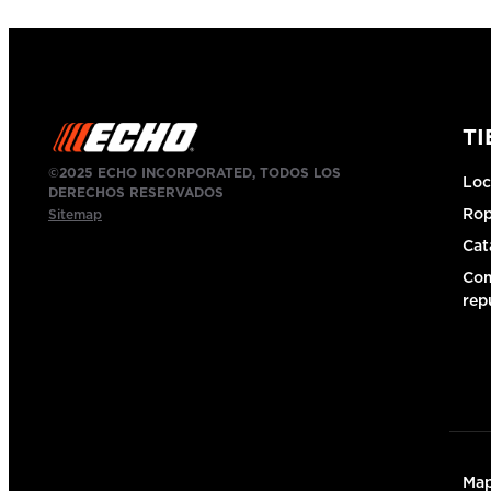
T
©2025 ECHO INCORPORATED, TODOS LOS
Loc
DERECHOS RESERVADOS
Ro
Sitemap
Cat
Com
rep
Map