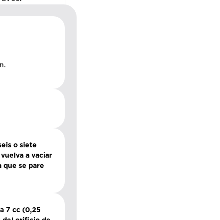
n.
eis o siete
 vuelva a vaciar
a que se pare
ta 7 cc (0,25