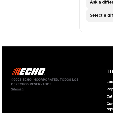
Ask a diffe
Select a di
T
©2025 ECHO INCORPORATED, TODOS LOS
Loc
DERECHOS RESERVADOS
Ro
Sitemap
Cat
Com
rep