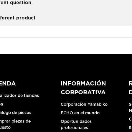
rent question
fferent product
IENDA
INFORMACIÓN
CORPORATIVA
alizador de tiendas
pa
Corporación Yamabiko
S
N
álogo de piezas
ECHO en el mundo
C
prar piezas de
Oportunidades
uesto
profesionales
S