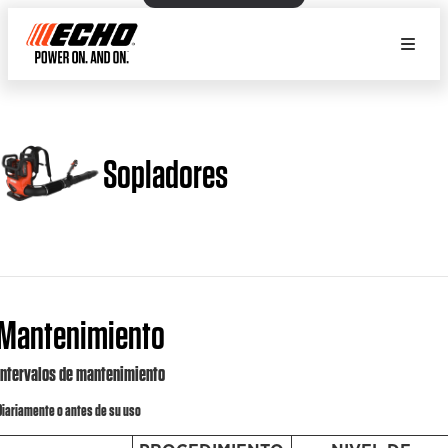
Sopladores
Mantenimiento
Intervalos de mantenimiento
Diariamente o antes de su uso