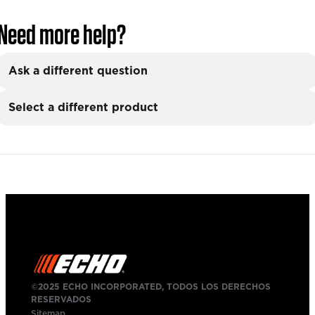
Need more help?
Ask a different question
Select a different product
©2025 ECHO INCORPORATED, TODOS LOS DERECHOS
RESERVADOS
Sitemap