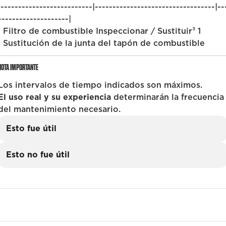
|--------------------------|----------------------------------|--
--------------------|
| Filtro de combustible Inspeccionar / Sustituir³ 1
| Sustitución de la junta del tapón de combustible
NOTA IMPORTANTE
Los intervalos de tiempo indicados son máximos.
El uso real y su experiencia
determinarán la frecuencia
del mantenimiento necesario.
Esto fue útil
Esto no fue útil